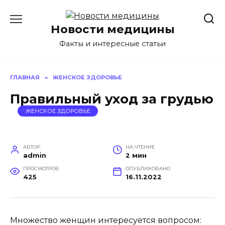
Перейти
к
Новости медицины
содержанию
Факты и интересные статьи
ГЛАВНАЯ
»
ЖЕНСКОЕ ЗДОРОВЬЕ
Правильный уход за грудью
ЖЕНСКОЕ ЗДОРОВЬЕ
АВТОР
НА ЧТЕНИЕ
admin
2 мин
ПРОСМОТРОВ
ОПУБЛИКОВАНО
425
16.11.2022
Множество женщин интересуется вопросом: