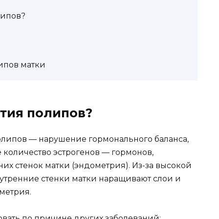
липов?
ипов матки
тия полипов?
липов — нарушение гормонального баланса,
 количество эстрогенов — гормонов,
х стенок матки (эндометрия). Из-за высокой
нутренние стенки матки наращивают слои и
метрия.
вать по причине других заболеваний: