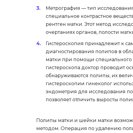
Метрография — тип исследования
специальное контрастное веществ
рентген матки. Этот метод иссле
очертаниях органов, полости матк
Гистероскопия принадлежит к с
диагностирования полипов в обла
матки при помощи специального 
гистероскопа доктор проводит ос
обнаруживаются полипы, их велич
гистероскопии гинеколог использ
эндометрия для исследования п
позволяет отличить выросты полип
Полипы матки и шейки матки возмож
методом. Операция по удалению поли