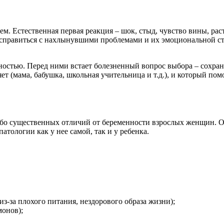
м. Естественная первая реакция – шок, стыд, чувство вины, рас
о справиться с нахлынувшими проблемами и их эмоциональной ст
нностью. Перед ними встает болезненный вопрос выбора – сохра
ет (мама, бабушка, школьная учительница и т.д.), и который пом
либо существенных отличий от беременности взрослых женщин. 
атологии как у нее самой, так и у ребенка.
из-за плохого питания, нездорового образа жизни);
монов);