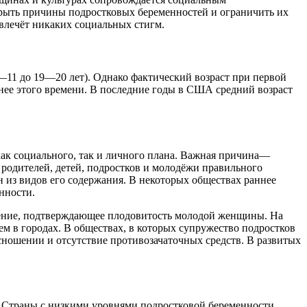
рыть причины подростковых беременностей и ограничить их
 влечёт никаких социальных стигм.
—11 до 19—20 лет). Однако фактический возраст при первой
анее этого времени. В последние годы в США средний возраст
как социального, так и личного плана. Важная причина—
родителей, детей, подростков и молодёжи правильного
н из видов его содержания. В некоторых обществах раннее
нности.
вение, подтверждающее плодовитость молодой женщины. На
м в городах. В обществах, в которых супружество подростков
ношении и отсутствие противозачаточных средств. В развитых
е. Страны с низкими уровнями подростковой беременности