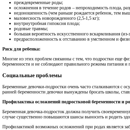
преждевременные роды;
осложнения в течение родов – непроходимость плода, раз
недоношенность (чем раньше рождается ребенок, тем выш
маловесность новорожденного (2,5-1,5 кг);
внутриутробная гипоксия плода;
родовые травмы;
большая вероятность искусственного вскармливания (из-
предрасположенность к отставанию в умственном и физи
Риск для ребенка:
Многие из этих проблем связанны с тем, что подростки еще фи
беременности и не соблюдают правильного режима питания и 
Социальные проблемы
Беременные девочки-подростки очень часто сталкиваются с осу
ранней беременности девочки вынуждены бросать школы, ставя
Профилактика осложнений подростковой беременности и р
Беременная девочка-подросток должна получить своевременную 
случае существенно повышаются шансы выносить и родить зд
Профилактикой возможных осложнений при родах является забл