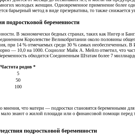
 многих молодых женщин. Одновременное применение более одн
ется барьерный метод в виде презерватива, то также снижается
я подростковой беременности
нности. В экономически бедных странах, таких как Нигер и Бан
оединенном Королевстве Великобритании около половины общего 
ия, при 14 % отмечаемых среди 30 % самых необеспеченных. В 
орно — 10,0 на 1000. Социолог Майк А. Мейлз отметил, что част
беременность обходится Соединенным Штатам более 7 миллиардо
Частота родов *
5
50
100
о мнения, что матери — подростки становятся беременными дл
ало знают о жилой площади или о финансовой помощи перед тем,
ледствия подростковой беременности