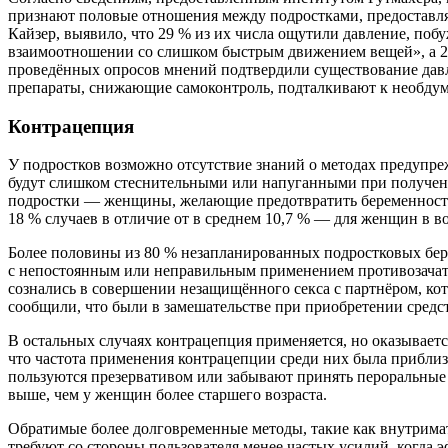
признают половые отношения между подростками, предоставл
Кайзер, выявило, что 29 % из их числа ощутили давление, по
взаимоотношении со слишком быстрым движением вещей», а 24 
проведённых опросов мнений подтвердили существование давл
препараты, снижающие самоконтроль, подталкивают к необдум
Контрацепция
У подростков возможно отсутствие знаний о методах предупре
будут слишком стеснительными или напуганными при получен
подростки — женщины, желающие предотвратить беременность,
18 % случаев в отличие от в среднем 10,7 % — для женщин в воз
Более половины из 80 % незапланированных подростковых бер
с непостоянным или неправильным применением противозачато
сознались в совершении незащищённого секса с партнёром, кот
сообщили, что были в замешательстве при приобретении средс
В остальных случаях контрацепция применяется, но оказываетс
что частота применения контрацепции среди них была приблиз
пользуются презервативом или забывают принять пероральные 
выше, чем у женщин более старшего возраста.
Обратимые более долговременные методы, такие как внутрим
требуют со стороны пользователя менее частых усилий, когда 