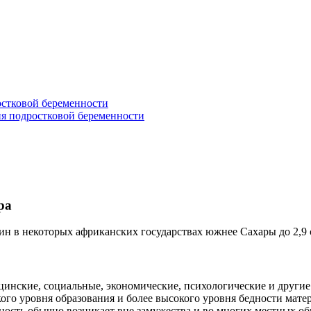
стковой беременности
ия подростковой беременности
ра
нщин в некоторых африканских государствах южнее Сахары до 2,
инские, социальные, экономические, психологические и другие 
ого уровня образования и более высокого уровня бедности мате
нность обычно возникает вне замужества и во многих местных о