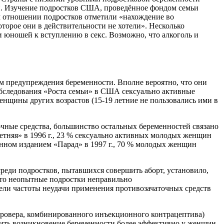
. Изучение подростков США, проведённое фондом семьи
ом отношении подростков отметили «нахождение во
торое они в действительности не хотели». Несколько
 юношей к вступлению в секс. Возможно, что алкоголь и
м предупреждения беременности. Вполне вероятно, что они
бследования «Роста семьи» в США сексуально активные
нщины других возрастов (15-19 летние не пользовались ими в
чные средства, большинство остальных беременностей связано
тняя» в 1996 г., 23 % сексуально активных молодых женщин
дённом изданием «Парад» в 1997 г., 70 % молодых женщин
реди подростков, пытавшихся совершить аборт, установило,
 что неопытные подростки неправильно
ели частоты неудачи применения противозачаточных средств
ровера, комбинированного инъекционного контрацептива)
едить возникновение беременности более эффективно у женщин,