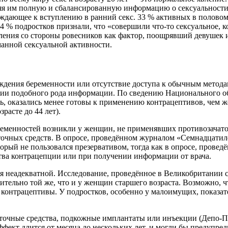
яя им полную и сбалансированную информацию о сексуальности
буждающее к вступлению в ранний секс. 33 % активных в полов
% подростков признали, что «совершили что-то сексуальное, ко
ения со стороны ровесников как фактор, поощрявший девушек и
анной сексуальной активности.
ждения беременности или отсутствие доступа к обычным метода
ии подобного рода информации. По сведению Национального о
 оказались менее готовы к применению контрацептивов, чем же
расте до 44 лет).
еменностей возникли у женщин, не применявших противозачато
чных средств. В опросе, проведённом журналом «Семнадцатиле
орый не пользовался презервативом, тогда как в опросе, прове
тва контрацепции или при получении информации от врача.
я неадекватной. Исследование, проведённое в Великобритании с
ительно той же, что и у женщин старшего возраста. Возможно,
контрацептивы. У подростков, особенно у малоимущих, показат
аточные средства, подкожные имплантаты или инъекции (Депо-П
эффект длится от месяца до нескольких лет, и могли бы предупр