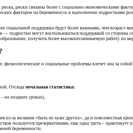
ом риска, риски связаны более с социально-экономическими факт
еских факторов на беременность и выполнение подростками ро
твие социальной поддержки будут более важными, чем возраст м
и — подростки могут воспользоваться поддержкой со стороны с
 образование, получить более высокооплачиваемую работу по ме
?
е, физиологические и социальные проблемы влечет она за собой
нной. Отсюда
печальная статистика:
– на поздних сроках),
 из-за желания «быть не хуже других», да и повсеместная проп
ков пользуется презервативами, еще одна треть – практикует пр
анней беременности.