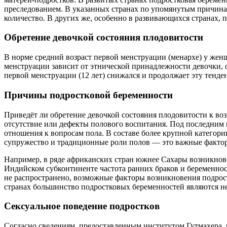
преследованием. В указанных странах по упомянутым причина
количество. В других же, особенно в развивающихся странах, 
Обретение девочкой состояния плодовитости
В норме средний возраст первой менструации (менархе) у жен
менструации зависит от этнической принадлежности девочки, о
первой менструации (12 лет) снижался и продолжает эту тенде
Причины подростковой беременности
Приведёт ли обретение девочкой состояния плодовитости к воз
отсутствие или дефекты полового воспитания. Под последним 
отношения к вопросам пола. В составе более крупной категор
супружество и традиционные роли полов — это важные фактор
Например, в ряде африканских стран южнее Сахары возникнов
Индийском субконтиненте частота ранних браков и беременнос
не распространено, возможные факторы возникновения подрос
странах большинство подростковых беременностей являются 
Сексуальное поведение подростков
Согласно сведениям, предоставленным институтом Гутмахера, 