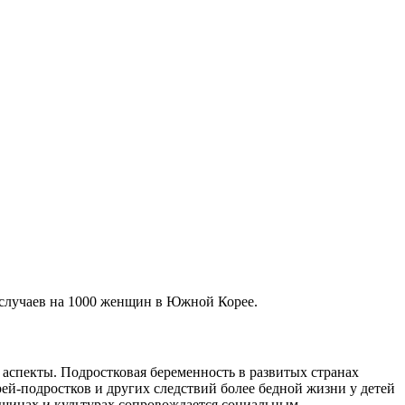
9 случаев на 1000 женщин в Южной Корее.
аспекты. Подростковая беременность в развитых странах
рей-подростков и других следствий более бедной жизни у детей
бщинах и культурах сопровождается социальным