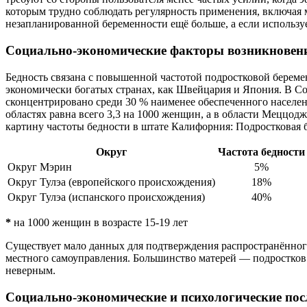
которым трудно соблюдать регулярность применения, включая
незапланированной беременности ещё больше, а если использу
Социально-экономические факторы возникновени
Бедность связана с повышенной частотой подростковой береме
экономически богатых странах, как Швейцария и Япония. В С
сконцентрировано среди 30 % наименее обеспеченного населен
областях равна всего 3,3 на 1000 женщин, а в области Меццодж
картину частоты бедности в штате Калифорния: Подростковая 
Округ
Частота бедности
Округ Мэрин
5%
Округ Тулэа (европейского происхождения)
18%
Округ Тулэа (испанского происхождения)
40%
*
на 1000 женщин в возрасте 15-19 лет
Существует мало данных для подтверждения распространённог
местного самоуправления. Большинство матерей — подростков м
неверным.
Социально-экономические и психологические пос