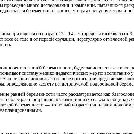
м проведено много исследований и кампаний, пытавшихся раск
подростковая беременность возникает в рамках супружества и не
щины приходится на возраст 12—14 лет (пределы интервала от 9
т веса её тела и от первой овуляции, нерегулярно отмечаемой р
нцию.
никновению ранней беременности, будет зависеть от факторов, 
понимают систему медико-педагогических мер по воспитанию у 
ии «воспитания индивида» половое воспитание представляет оди
ы, определяющие частоту регистрируемой подростковой береме
ение ранней беременности часто рассматривается как благосло
тей более распространены в традиционных сельских общинах, че
тковой беременности — это юный возраст при первом половом с
незапланированными.
по всему миру секс к возрасту 20 лет — это нормальное явлени