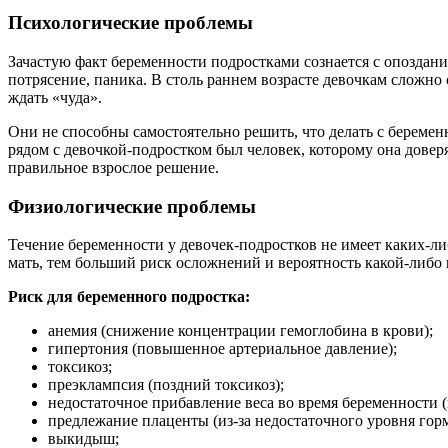
Психологические проблемы
Зачастую факт беременности подростками сознается с опоздание
потрясение, паника. В столь раннем возрасте девочкам сложн
ждать «чуда».
Они не способны самостоятельно решить, что делать с береме
рядом с девочкой-подростком был человек, которому она доверя
правильное взрослое решение.
Физиологические проблемы
Течение беременности у девочек-подростков не имеет каких-
мать, тем больший риск осложнений и вероятность какой-либо п
Риск для беременного подростка:
анемия (снижение концентрации гемоглобина в крови);
гипертония (повышенное артериальное давление);
токсикоз;
преэклампсия (поздний токсикоз);
недостаточное прибавление веса во время беременности (
предлежание плаценты (из-за недостаточного уровня гор
выкидыш;