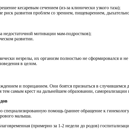
решение кесаревым сечением (из-за клинически узкого таза);
е риск развития проблем со зрением, пищеварением, дыхательн
за недостаточной мотивации мам-подростков);
ческом развитии.
зически незрелы, их организм полностью не сформировался и не
поведения в целом.
ждением и порицанием. Они боятся признаться в случившемся да
 тем самым крест на дальнейшем образовании, самореализации и
одов
специализированную помощь (раннее обращение к гинекологу) и 
орового малыша.
аговременная (примерно за 1-2 недели до родов) госпитализаци