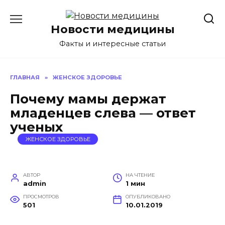
Перейти
к
Новости медицины
содержанию
Факты и интересные статьи
ГЛАВНАЯ
»
ЖЕНСКОЕ ЗДОРОВЬЕ
Почему мамы держат
младенцев слева — ответ
ученых
ЖЕНСКОЕ ЗДОРОВЬЕ
АВТОР
НА ЧТЕНИЕ
admin
1 мин
ПРОСМОТРОВ
ОПУБЛИКОВАНО
501
10.01.2019