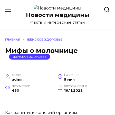
Перейти
к
Новости медицины
содержанию
Факты и интересные статьи
ГЛАВНАЯ
»
ЖЕНСКОЕ ЗДОРОВЬЕ
Мифы о молочнице
ЖЕНСКОЕ ЗДОРОВЬЕ
АВТОР
НА ЧТЕНИЕ
admin
5 мин
ПРОСМОТРОВ
ОПУБЛИКОВАНО
460
16.11.2022
Как защитить женский организм