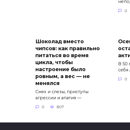
непо
0
Шоколад вместо
Осе
чипсов: как правильно
ост
питаться во время
акт
цикла, чтобы
В 50
настроение было
себя
ровным, а вес — не
0
менялся
Смех и слезы, приступы
агрессии и апатия —
0
807