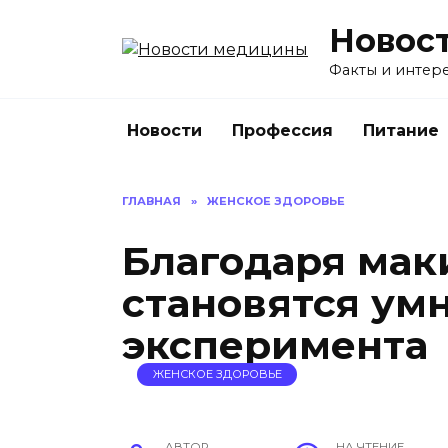
Перейти
Новос
к
содержанию
Факты и интере
Новости
Профессия
Питание
ГЛАВНАЯ
»
ЖЕНСКОЕ ЗДОРОВЬЕ
Благодаря ма
становятся ум
эксперимента
ЖЕНСКОЕ ЗДОРОВЬЕ
АВТОР
НА ЧТЕНИЕ