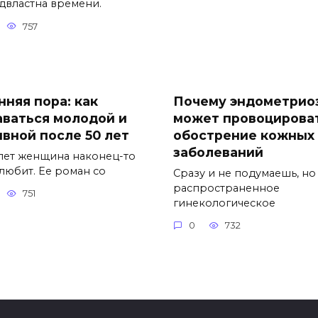
двластна времени.
757
нняя пора: как
Почему эндометрио
аваться молодой и
может провоцирова
ивной после 50 лет
обострение кожных
заболеваний
 лет женщина наконец-то
 любит. Ее роман со
Сразу и не подумаешь, но
распространенное
751
гинекологическое
0
732