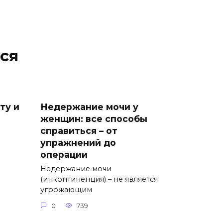
ся
ту и
Недержание мочи у
женщин: все способы
справиться – от
упражнений до
операции
Недержание мочи
(инконтиненция) – не является
угрожающим
0
739