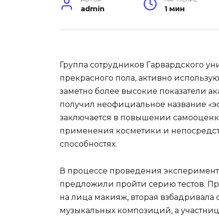
admin
1 мин
Группа сотрудников Гарвардского ун
прекрасного пола, активно использу
заметно более высокие показатели а
получил неофициальное название «эф
заключается в повышении самооценк
применения косметики и непосредст
способностях.
В процессе проведения эксперимента
предложили пройти серию тестов. Пр
на лица макияж, вторая взбадривала
музыкальных композиций, а участниц