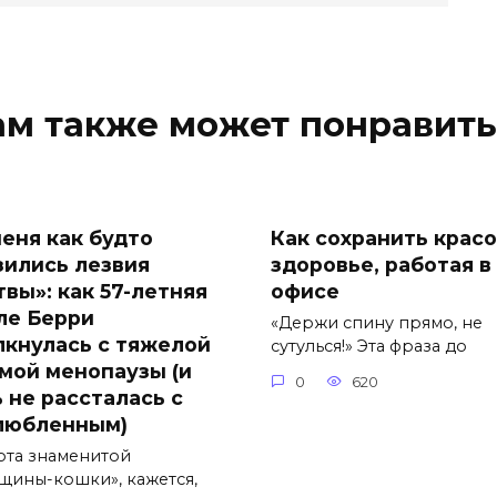
ам также может понравить
меня как будто
Как сохранить красо
зились лезвия
здоровье, работая в
твы»: как 57-летняя
офисе
ле Берри
«Держи спину прямо, не
лкнулась с тяжелой
сутулься!» Эта фраза до
мой менопаузы (и
0
620
ь не рассталась с
любленным)
ота знаменитой
щины-кошки», кажется,