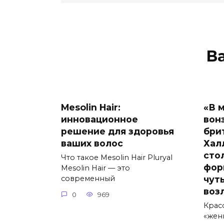
В
Mesolin Hair:
«В 
инновационное
вон
решение для здоровья
бри
ваших волос
Хал
сто
Что такое Mesolin Hair Pluryal
фор
Mesolin Hair — это
чут
современный
воз
0
969
Крас
«жен