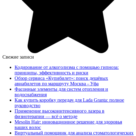
Свежие записи
Кодирование от алкоголизма с помощью гипноза:
принципы, эффективность и риски
Обзор сервиса «Купибилет»: поиск дешёвых
авиабилетов по маршруту Москва – Уфа
Фасонные элементы для систем отопления и
водоснабжения
Как купить коробку передач для Lada Granta: полное
руководство
Применение высокоинтенсивного лазера в
физиотерапии — всё о методе
Mesolin Hair: инновационное решение для здоровья
ваших волос
Виртуальный помощник для анализа стоматологических