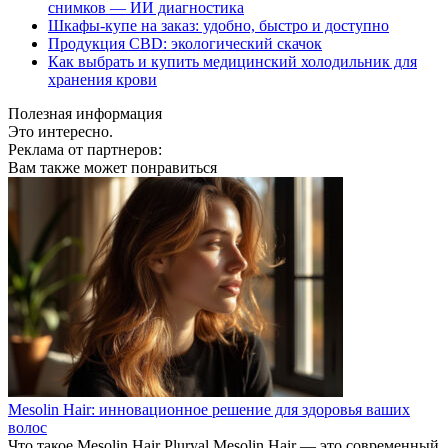
снимков — ИИ диагностика
Шкафы-купе на заказ: удобно, быстро и доступно
Продукция CBD: экологический скачок
Как выбрать и купить медицинский холодильник для
хранения крови
Полезная информация
Это интересно.
Реклама от партнеров:
Вам также может понравиться
Mesolin Hair: инновационное решение для здоровья ваших
волос
Что такое Mesolin Hair Pluryal Mesolin Hair — это современный