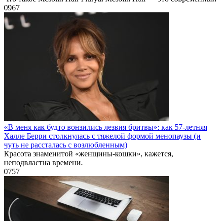
0
967
«В меня как будто вонзились лезвия бритвы»: как 57-летняя
Халле Берри столкнулась с тяжелой формой менопаузы (и
чуть не рассталась с возлюбленным)
Красота знаменитой «женщины-кошки», кажется,
неподвластна времени.
0
757