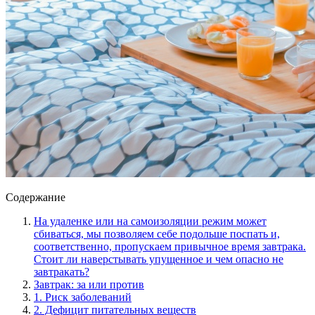
Содержание
На удаленке или на самоизоляции режим может
сбиваться, мы позволяем себе подольше поспать и,
соответственно, пропускаем привычное время завтрака.
Стоит ли наверстывать упущенное и чем опасно не
завтракать?
Завтрак: за или против
1. Риск заболеваний
2. Дефицит питательных веществ