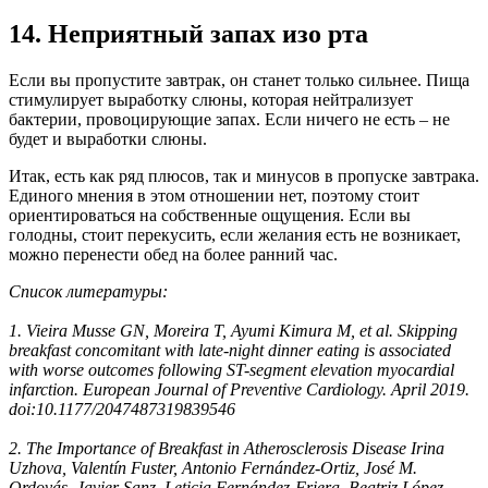
14. Неприятный запах изо рта
Если вы пропустите завтрак, он станет только сильнее. Пища
стимулирует выработку слюны, которая нейтрализует
бактерии, провоцирующие запах. Если ничего не есть – не
будет и выработки слюны.
Итак, есть как ряд плюсов, так и минусов в пропуске завтрака.
Единого мнения в этом отношении нет, поэтому стоит
ориентироваться на собственные ощущения. Если вы
голодны, стоит перекусить, если желания есть не возникает,
можно перенести обед на более ранний час.
Список литературы:
1. Vieira Musse GN, Moreira T, Ayumi Kimura M, et al. Skipping
breakfast concomitant with late-night dinner eating is associated
with worse outcomes following ST-segment elevation myocardial
infarction. European Journal of Preventive Cardiology. April 2019.
doi:10.1177/2047487319839546
2. The Importance of Breakfast in Atherosclerosis Disease Irina
Uzhova, Valentín Fuster, Antonio Fernández-Ortiz, José M.
Ordovás, Javier Sanz, Leticia Fernández-Friera, Beatriz López-