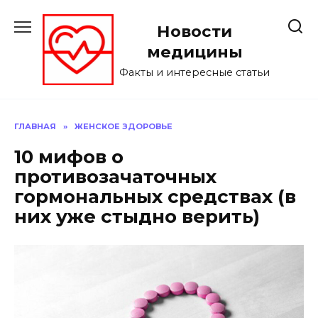
Перейти
к
Новости
содержанию
медицины
Факты и интересные статьи
ГЛАВНАЯ
»
ЖЕНСКОЕ ЗДОРОВЬЕ
10 мифов о
противозачаточных
гормональных средствах (в
них уже стыдно верить)